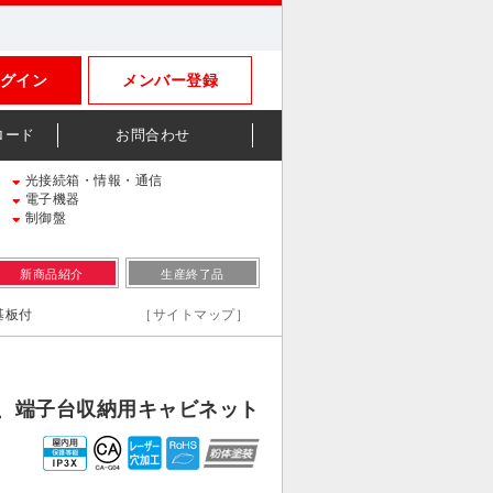
グイン
メンバー登録
ロード
お問合わせ
光接続箱・情報・通信
電子機器
制御盤
新商品紹介
生産終了品
基板付
［サイトマップ］
、端子台収納用キャビネット