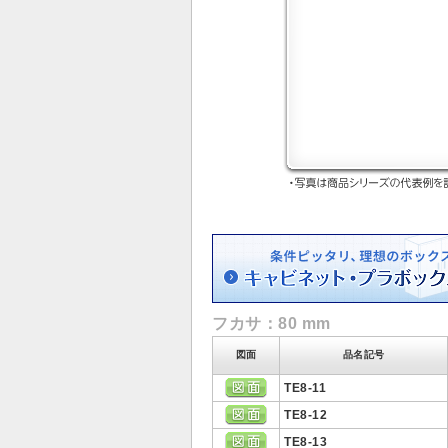
フカサ：80 mm
図面
品名記号
TE8-11
TE8-12
TE8-13