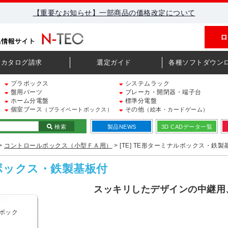
【重要なお知らせ】一部商品の価格改定について
ロ
カタログ請求
選定ガイド
各種ソフトダウン
プラボックス
システムラック
盤用パーツ
ブレーカ・開閉器・端子台
ホーム分電盤
標準分電盤
個室ブース
その他
（プライベートボックス）
（絵本・カードゲーム）
検索
製品NEWS
3D CADデータ一覧
>
コントロールボックス（小型ＦＡ用）
> [TE] TE形ターミナルボックス・鉄製
ルボックス・鉄製基板付
スッキリしたデザインの中継用