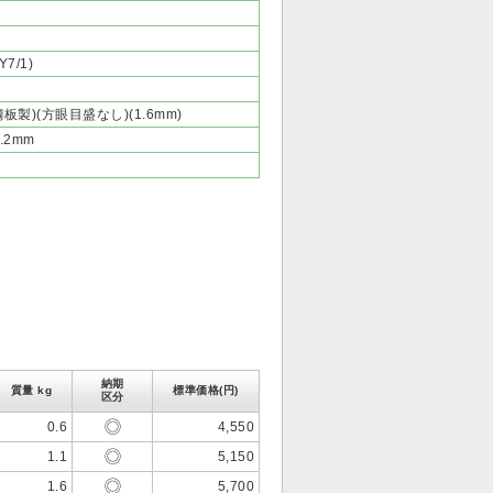
7/1)
製)(方眼目盛なし)(1.6mm)
.2mm
納期
質量 kg
標準価格(円)
区分
0.6
4,550
1.1
5,150
1.6
5,700