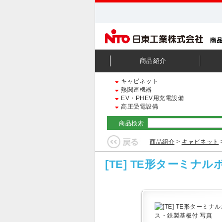
商品紹介
キャビネット
熱関連機器
EV・PHEV用充電設備
高圧受電設備
商品検索
商品紹介
>
キャビネット
[TE] TE形ターミナ