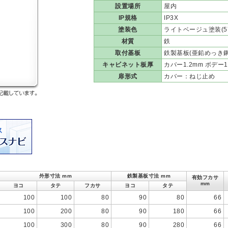
設置場所
屋内
IP規格
IP3X
塗装色
ライトベージュ塗装(5Y
材質
鉄
取付基板
鉄製基板(亜鉛めっき鋼板
キャビネット板厚
カバー1.2mm ボデー1
扉形式
カバー：ねじ止め
外形寸法 mm
鉄製基板寸法 mm
有効フカサ
mm
ヨコ
タテ
フカサ
ヨコ
タテ
100
100
80
90
80
66
100
200
80
90
180
66
100
300
80
90
280
66