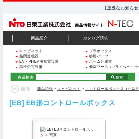
【重要なお知らせ
商品紹介
カタログ請求
キャビネット
プラボックス
熱関連機器
盤用パーツ
EV・PHEV用充電設備
ホーム分電盤
高圧受電設備
個室ブース
（プライベートボ
商品検索
検索
商品紹介
>
キャビネット
>
コントロールボックス（小型
[EB] EB形コントロールボックス