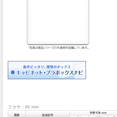
フカサ：80 mm
外形寸法 mm
図面
品名記号