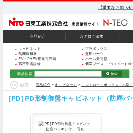
【重要なお知らせ
商品紹介
カタログ請求
キャビネット
プラボックス
熱関連機器
盤用パーツ
EV・PHEV用充電設備
ホーム分電盤
高圧受電設備
個室ブース
（プライベートボ
商品検索
検索
商品紹介
>
キャビネット
>
コントロールボックス（小型
[PD] PD形制御盤キャビネット（防塵