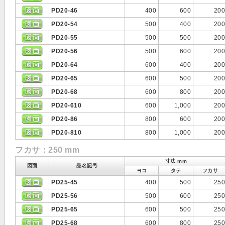
PD20-46
400
600
200
PD20-54
500
400
200
PD20-55
500
500
200
PD20-56
500
600
200
PD20-64
600
400
200
PD20-65
600
500
200
PD20-68
600
800
200
PD20-610
600
1,000
200
PD20-86
800
600
200
PD20-810
800
1,000
200
フカサ：250 mm
寸法 mm
図面
品名記号
ヨコ
タテ
フカサ
PD25-45
400
500
250
PD25-56
500
600
250
PD25-65
600
500
250
PD25-68
600
800
250