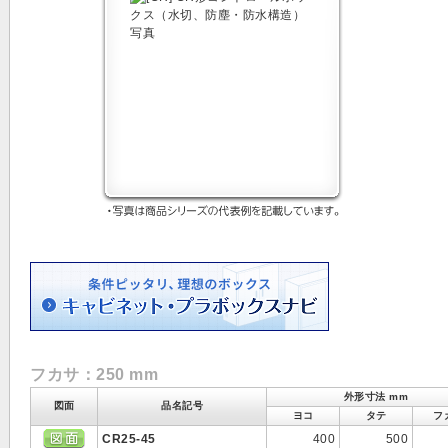
フカサ：250 mm
外形寸法 mm
図面
品名記号
ヨコ
タテ
フ
CR25-45
400
500