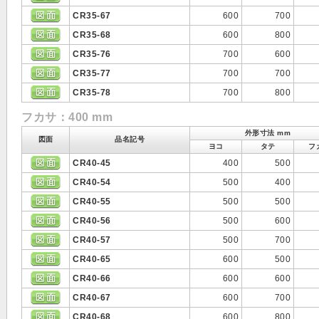
CR35-67
600
700
CR35-68
600
800
CR35-76
700
600
CR35-77
700
700
CR35-78
700
800
フカサ：400 mm
外形寸法 mm
図面
品名記号
ヨコ
タテ
フ
CR40-45
400
500
CR40-54
500
400
CR40-55
500
500
CR40-56
500
600
CR40-57
500
700
CR40-65
600
500
CR40-66
600
600
CR40-67
600
700
CR40-68
600
800