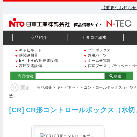
【重要なお知らせ
商品紹介
カタログ請求
キャビネット
プラボックス
熱関連機器
盤用パーツ
EV・PHEV用充電設備
ホーム分電盤
高圧受電設備
個室ブース
（プライベートボ
商品検索
検索
商品紹介
>
キャビネット
>
コントロールボックス（小型
造）
[CR] CR形コントロールボックス（水