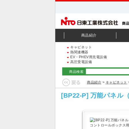
商品紹介
キャビネット
熱関連機器
EV・PHEV用充電設備
高圧受電設備
商品検索
商品紹介
>
キャビネット
[BP22-P] 万能パ