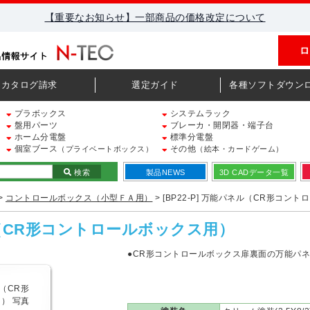
【重要なお知らせ】一部商品の価格改定について
ロ
カタログ請求
選定ガイド
各種ソフトダウン
プラボックス
システムラック
盤用パーツ
ブレーカ・開閉器・端子台
ホーム分電盤
標準分電盤
個室ブース
その他
（プライベートボックス）
（絵本・カードゲーム）
検索
製品NEWS
3D CADデータ一覧
>
コントロールボックス（小型ＦＡ用）
> [BP22-P] 万能パネル（CR形コン
ネル（CR形コントロールボックス用）
●CR形コントロールボックス扉裏面の万能パ