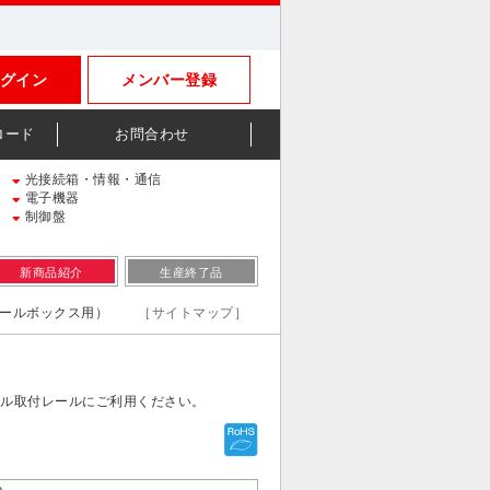
グイン
メンバー登録
ロード
お問合わせ
光接続箱・情報・通信
電子機器
制御盤
新商品紹介
生産終了品
トロールボックス用）
［サイトマップ］
ネル取付レールにご利用ください。