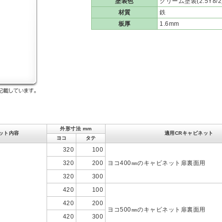
塗装色
クリーム塗装(2.5Y8/2
材質
鉄
板厚
1.6mm
外形寸法 mm
ット内容
適用CRキャビネット
ヨコ
タテ
320
100
320
200
ヨコ400㎜のキャビネット扉裏面用
320
300
420
100
420
200
ヨコ500㎜のキャビネット扉裏面用
420
300