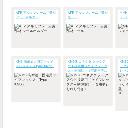
AFP アルミフレーム用部材
AFP アルミフレーム用部材
MMH
ツールホルダー
モール
ャー
KMS 高耐油／固定用ケイ
KMBG コネクタ ノックア
KM9
フレックス（Type KMS）
ウト接続用（ケイフレック
ック
ス＋制御盤）（管用平行お
レッ
ねじ付き）
平行