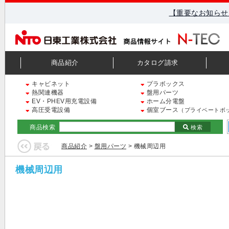
【重要なお知らせ
商品紹介
カタログ請求
キャビネット
プラボックス
熱関連機器
盤用パーツ
EV・PHEV用充電設備
ホーム分電盤
高圧受電設備
個室ブース
（プライベートボ
商品検索
検索
商品紹介
>
盤用パーツ
> 機械周辺用
機械周辺用