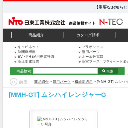
【重要なお知らせ
商品紹介
カタログ請求
キャビネット
プラボックス
熱関連機器
盤用パーツ
EV・PHEV用充電設備
ホーム分電盤
高圧受電設備
個室ブース
（プライベートボ
商品検索
検索
商品紹介
>
盤用パーツ
>
機械周辺用
> [MMH-GT] ムシ
[MMH-GT] ムシハイレンジャーG