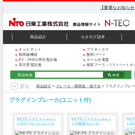
【重要なお知らせ
商品紹介
カタログ請求
キャビネット
プラボックス
熱関連機器
盤用パーツ
EV・PHEV用充電設備
ホーム分電盤
高圧受電設備
個室ブース
（プライベートボ
商品検索
検索
商品紹介
>
ブレーカ・開閉器・端子台
> プラグインブレー
プラグインブレーカ(ユニット付)
NE-PS プラグインユニッ
GE-PS プラグインユニッ
NX-
ト付サーキットブレーカ
ト付漏電ブレーカ
ト付
レー