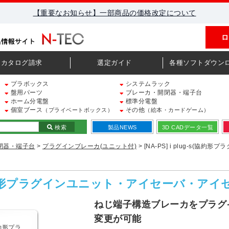
【重要なお知らせ】一部商品の価格改定について
ロ
カタログ請求
選定ガイド
各種ソフトダウン
プラボックス
システムラック
盤用パーツ
ブレーカ・開閉器・端子台
ホーム分電盤
標準分電盤
個室ブース
その他
（プライベートボックス）
（絵本・カードゲーム）
検索
製品NEWS
3D CADデータ一覧
閉器・端子台
>
プラグインブレーカ(ユニット付)
> [NA-PS] i plug-s(協
ug-s(協約形プラグインユニット・アイセーバ・ア
ねじ端子構造ブレーカをプラグ
変更が可能