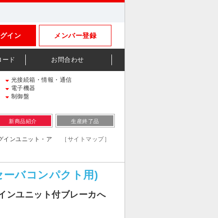
グイン
メンバー登録
ロード
お問合わせ
光接続箱・情報・通信
電子機器
制御盤
新商品紹介
生産終了品
約形プラグインユニット・ア
［サイトマップ］
イセーバコンパクト用)
インユニット付ブレーカへ