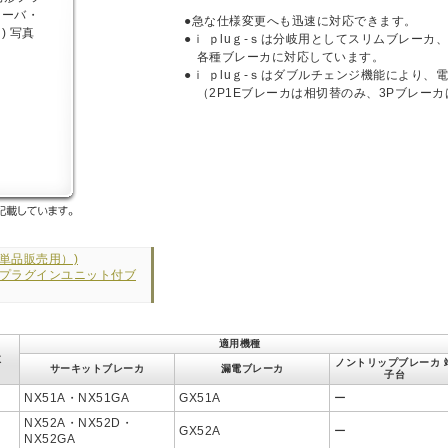
●急な仕様変更へも迅速に対応できます。
●ｉ ｐluｇ-ｓは分岐用としてスリムブレーカ
各種ブレーカに対応しています。
●ｉ ｐluｇ-ｓはダブルチェンジ機能により
（2P1Eブレーカは相切替のみ、3Pブレーカ
s（単品販売用）)
-s・プラグインユニット付ブ
適用機種
数
ノントリップブレーカ 
サーキットブレーカ
漏電ブレーカ
子台
NX51A・NX51GA
GX51A
ー
NX52A・NX52D・
GX52A
ー
NX52GA