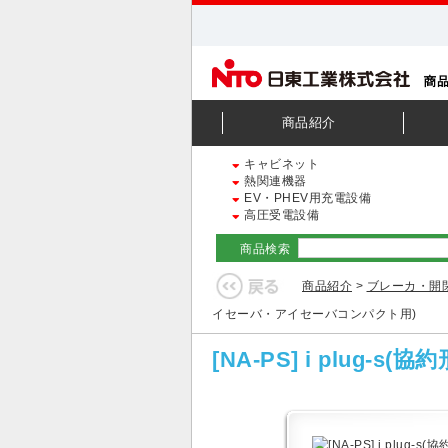
商品紹介
キャビネット
熱関連機器
EV・PHEV用充電設備
高圧受電設備
商品検索
商品紹介
>
ブレーカ・開
イセーバ・アイセーバコンパクト用)
[NA-PS] i pl