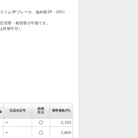
、スリム3Pブレーカ、協約形2P・3Pの
、電圧切替・相切替が可能です。
は切替不可）
納期
旧品名記号
標準価格(円)
端
区分
ー
2,150
ー
2,600