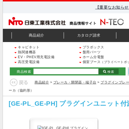
【重要なお知らせ
商品紹介
カタログ請求
キャビネット
プラボックス
熱関連機器
盤用パーツ
EV・PHEV用充電設備
ホーム分電盤
高圧受電設備
個室ブース
（プライベートボ
商品検索
検索
商品紹介
>
ブレーカ・開閉器・端子台
>
プラグインブレー
ーカ（協約形）
[GE-PL_GE-PH] プラグインユニッ