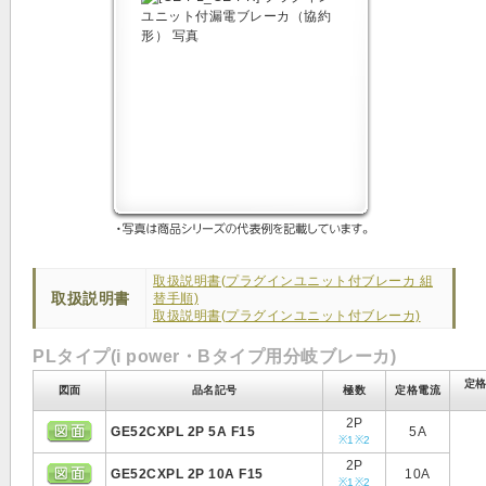
取扱説明書(プラグインユニット付ブレーカ 組
取扱説明書
替手順)
取扱説明書(プラグインユニット付ブレーカ)
PLタイプ(i power・Bタイプ用分岐ブレーカ)
定
図面
品名記号
極数
定格電流
2P
GE52CXPL 2P 5A F15
5A
※1
※2
2P
GE52CXPL 2P 10A F15
10A
※1
※2