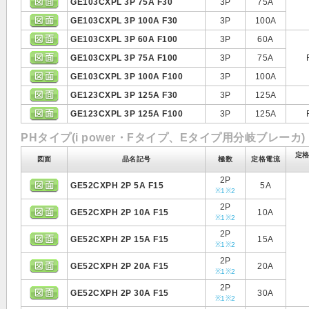
GE103CXPL 3P 75A F30
3P
75A
GE103CXPL 3P 100A F30
3P
100A
GE103CXPL 3P 60A F100
3P
60A
GE103CXPL 3P 75A F100
3P
75A
GE103CXPL 3P 100A F100
3P
100A
GE123CXPL 3P 125A F30
3P
125A
GE123CXPL 3P 125A F100
3P
125A
PHタイプ(i power・Fタイプ、Eタイプ用分岐ブレーカ)
定
図面
品名記号
極数
定格電流
2P
GE52CXPH 2P 5A F15
5A
※1
※2
2P
GE52CXPH 2P 10A F15
10A
※1
※2
2P
GE52CXPH 2P 15A F15
15A
※1
※2
2P
GE52CXPH 2P 20A F15
20A
※1
※2
2P
GE52CXPH 2P 30A F15
30A
※1
※2