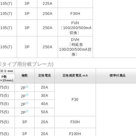
105(7)
3P
225A
105(7)
3P
250A
F30H
FVH
105(7)
3P
250A
〔100/200/500mA
切換〕
DVH
〔時延形
105(7)
3P
250A
100/200/500mA切
換〕
プ、Eタイプ用分岐ブレーカ)
)ヨコ mm
極数
定格電流
定格感度電流 mA
標準付属品
P数
P=15mm)
※
75(5)
20A
2P
※
75(5)
30A
2P
F30
※
75(5)
40A
2P
※
75(5)
50A
2P
75(5)
3P
20A
F30H
75(5)
3P
20A
F100H