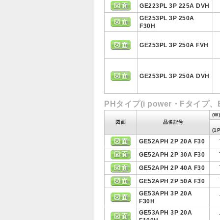
GE223PL 3P 225A DVH
GE253PL 3P 250A
F30H
GE253PL 3P 250A FVH
GE253PL 3P 250A DVH
PHタイプ(i power・Fタイ
(W
図面
品名記号
(1
GE52APH 2P 20A F30
GE52APH 2P 30A F30
GE52APH 2P 40A F30
GE52APH 2P 50A F30
GE53APH 3P 20A
F30H
GE53APH 3P 20A