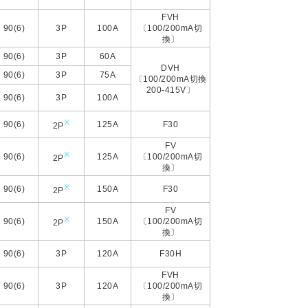
FVH
90(6)
3P
100A
〔100/200mA切
換〕
90(6)
3P
60A
DVH
90(6)
3P
75A
〔100/200mA切換
200-415V〕
90(6)
3P
100A
※
90(6)
125A
F30
2P
FV
※
90(6)
125A
〔100/200mA切
2P
換〕
※
90(6)
150A
F30
2P
FV
※
90(6)
150A
〔100/200mA切
2P
換〕
90(6)
3P
120A
F30H
FVH
90(6)
3P
120A
〔100/200mA切
換〕