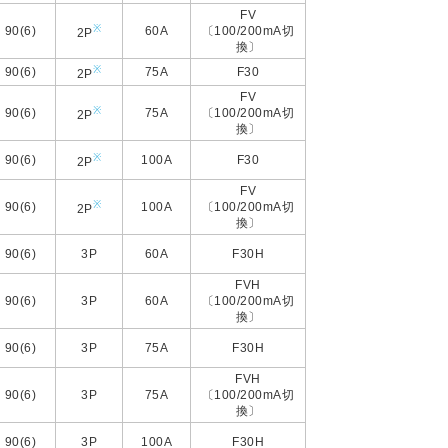
FV
※
90(6)
60A
〔100/200mA切
2P
換〕
※
90(6)
75A
F30
2P
FV
※
90(6)
75A
〔100/200mA切
2P
換〕
※
90(6)
100A
F30
2P
FV
※
90(6)
100A
〔100/200mA切
2P
換〕
90(6)
3P
60A
F30H
FVH
90(6)
3P
60A
〔100/200mA切
換〕
90(6)
3P
75A
F30H
FVH
90(6)
3P
75A
〔100/200mA切
換〕
90(6)
3P
100A
F30H