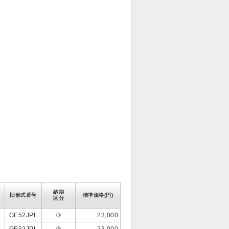
納期
旧形式番号
標準価格(円)
区分
GE52JPL
③
23,000