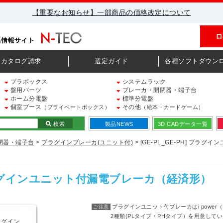
【重要なお知らせ】一部商品の価格改定について
ロ
カタログ請求
選定ガイド
各種ソフトダウン
プラボックス
システムラック
盤用パーツ
ブレーカ・開閉器・端子台
ホーム分電盤
標準分電盤
個室ブース
その他
（プライベートボックス）
（絵本・カードゲーム）
検索
製品NEWS
3D CADデータ一覧
閉器・端子台
>
プラグインブレーカ(ユニット付)
> [GE-PL_GE-PH] プラ
] プラグインユニット付漏電ブレーカ（経済形）
プラグインユニット付ブレーカはi powe
ご注意
2種類(PLタイプ・PHタイプ）を用意してい