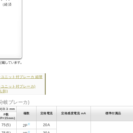
ンユニット付ブレーカ 組替
ンユニット付ブレーカ)
LB))
用分岐ブレーカ)
W)ヨコ mm
極数
定格電流
定格感度電流 mA
標準付属品
P数
1P=15mm)
※
75(5)
20A
2P
※