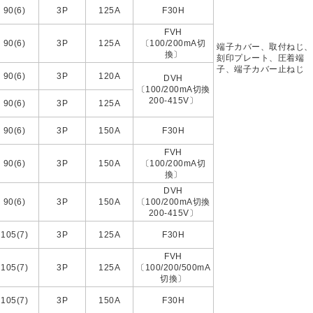
90(6)
3P
125A
F30H
FVH
90(6)
3P
125A
〔100/200mA切
端子カバー、取付ねじ、
換〕
刻印プレート、圧着端
子、端子カバー止ねじ
90(6)
3P
120A
DVH
〔100/200mA切換
200-415V〕
90(6)
3P
125A
90(6)
3P
150A
F30H
FVH
90(6)
3P
150A
〔100/200mA切
換〕
DVH
90(6)
3P
150A
〔100/200mA切換
200-415V〕
105(7)
3P
125A
F30H
FVH
105(7)
3P
125A
〔100/200/500mA
切換〕
105(7)
3P
150A
F30H