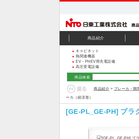
商品紹介
キャビネット
熱関連機器
EV・PHEV用充電設備
高圧受電設備
商品検索
商品紹介
>
ブレーカ・開
ーカ（経済形）
[GE-PL_GE-PH