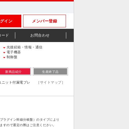
グイン
メンバー登録
ロード
お問合わせ
光接続箱・情報・通信
電子機器
制御盤
新商品紹介
生産終了品
グインユニット付漏電ブレ
［サイトマップ］
r（プラグイン幹線分岐盤）のタイプにより
ますので選定の際はご注意ください。