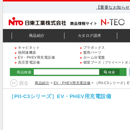
【重要なお知らせ
商品紹介
カタログ請求
キャビネット
プラボックス
熱関連機器
盤用パーツ
EV・PHEV用充電設備
ホーム分電盤
高圧受電設備
個室ブース
（プライベートボ
商品検索
検索
商品紹介
>
EV・PHEV用充電設備
> ［Pit-C3シリーズ］
［Pit-C3シリーズ］EV・PHEV用充電設備