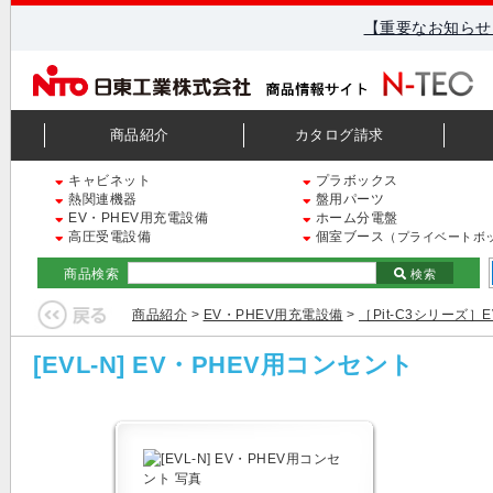
【重要なお知らせ
商品紹介
カタログ請求
キャビネット
プラボックス
熱関連機器
盤用パーツ
EV・PHEV用充電設備
ホーム分電盤
高圧受電設備
個室ブース
（プライベートボ
商品検索
検索
商品紹介
>
EV・PHEV用充電設備
>
［Pit-C3シリーズ］
[EVL-N] EV・PHEV用コンセント