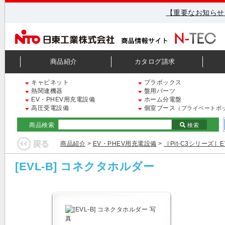
【重要なお知らせ
商品紹介
カタログ請求
キャビネット
プラボックス
熱関連機器
盤用パーツ
EV・PHEV用充電設備
ホーム分電盤
高圧受電設備
個室ブース
（プライベートボ
商品検索
検索
商品紹介
>
EV・PHEV用充電設備
>
［Pit-C3シリーズ］
[EVL-B] コネクタホルダー