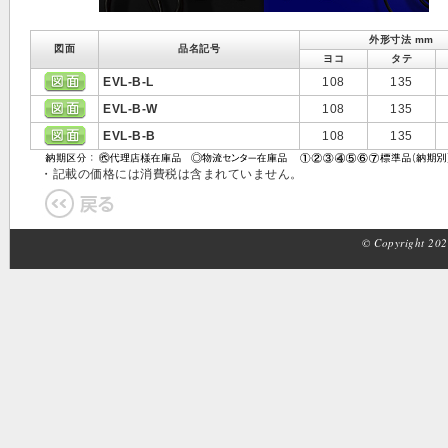
外形寸法 mm
図面
品名記号
ヨコ
タテ
EVL-B-L
108
135
EVL-B-W
108
135
EVL-B-B
108
135
・記載の価格には消費税は含まれていません。
© Copyright 2