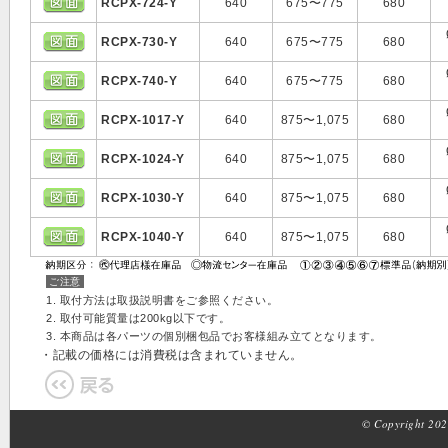
RCPX-724-Y
640
675〜775
680
RCPX-730-Y
640
675〜775
680
RCPX-740-Y
640
675〜775
680
RCPX-1017-Y
640
875〜1,075
680
RCPX-1024-Y
640
875〜1,075
680
RCPX-1030-Y
640
875〜1,075
680
RCPX-1040-Y
640
875〜1,075
680
ご注意
1. 取付方法は取扱説明書をご参照ください。
2. 取付可能質量は200kg以下です。
3. 本商品は各パーツの個別梱包品でお客様組み立てとなります。
・記載の価格には消費税は含まれていません。
© Copyright 2