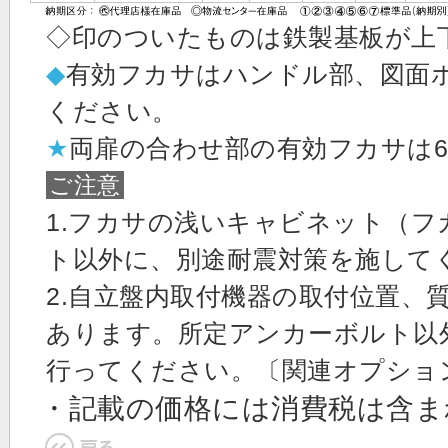
◇印のついたものは鉄製基板が上
◆
有効フカサはハンドル部、図面
ください。
★
両扉の合わせ部の有効フカサは6
ご注意
1.フカサの浅いキャビネット（フ
ト以外に、別途耐震対策を施して
2.自立盤内取付機器の取付位置、
あります。所定アンカーボルト以
行ってください。〔関連オプショ
・記載の価格には消費税は含