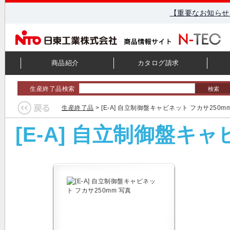
【重要なお知らせ
商品紹介
カタログ請求
生産終了品検索
検索
生産終了品
> [E-A] 自立制御盤キャビネット フカサ250m
[E-A] 自立制御盤キ