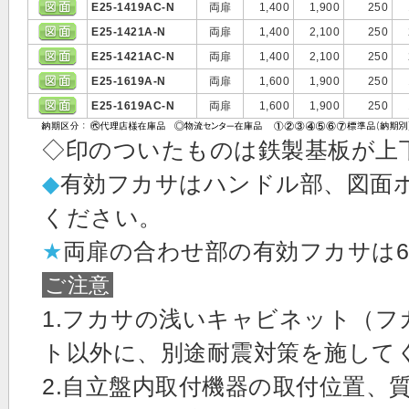
E25-1419AC-N
両扉
1,400
1,900
250
E25-1421A-N
両扉
1,400
2,100
250
E25-1421AC-N
両扉
1,400
2,100
250
E25-1619A-N
両扉
1,600
1,900
250
E25-1619AC-N
両扉
1,600
1,900
250
◇印のついたものは鉄製基板が上
◆
有効フカサはハンドル部、図面
ください。
★
両扉の合わせ部の有効フカサは6
ご注意
1.フカサの浅いキャビネット（フ
ト以外に、別途耐震対策を施して
2.自立盤内取付機器の取付位置、