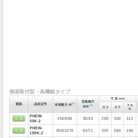
側面取付型・高機能タイプ
寸 法 mm
定格能力
※2
図面
品名記号
冷却能力 W
フカ
※3
W/K
ヨコ
タテ
サ
PHEW-
450/500
30/33
200
500
115
50K-2
PHEW-
950/1070
63/71
305
560
160
100K-2