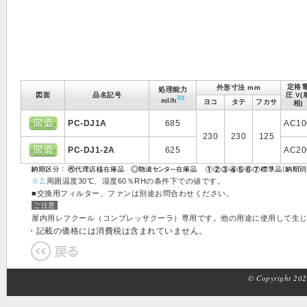
定格
外形寸法 mm
処理能力
図面
品名記号
圧 V(
※2
ml/h
ヨコ
タテ
フカサ
相)
PC-DJ1A
685
AC10
230
230
125
PC-DJ1-2A
625
AC20
※2
.周囲温度30℃、湿度60％RHの条件下での値です。
■交換用フィルター、ファンは別途お問合わせください。
ご注意
屋内用レフクール（コンプレッサクーラ）専用です。他の用途に使用して生
・記載の価格には消費税は含まれていません。
© Copyright 2