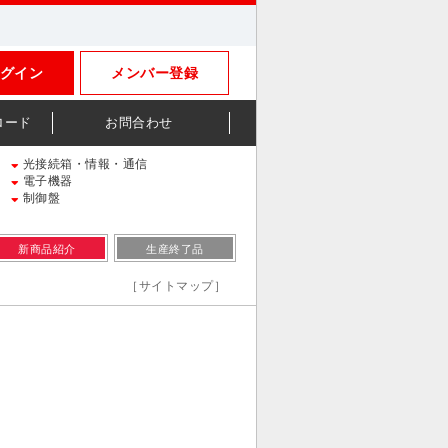
グイン
メンバー登録
ロード
お問合わせ
光接続箱・情報・通信
電子機器
制御盤
新商品紹介
生産終了品
［サイトマップ］