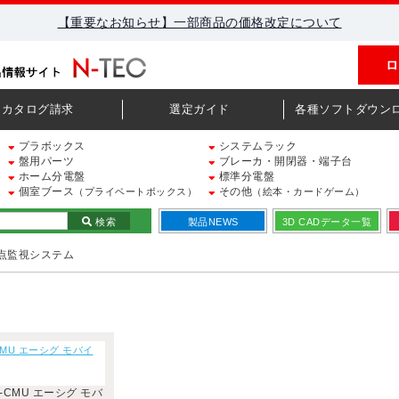
【重要なお知らせ】一部商品の価格改定について
ロ
カタログ請求
選定ガイド
各種ソフトダウン
プラボックス
システムラック
盤用パーツ
ブレーカ・開閉器・端子台
ホーム分電盤
標準分電盤
個室ブース
その他
（プライベートボックス）
（絵本・カードゲーム）
検索
製品NEWS
3D CADデータ一覧
接点監視システム
CMU エーシグ モバイ