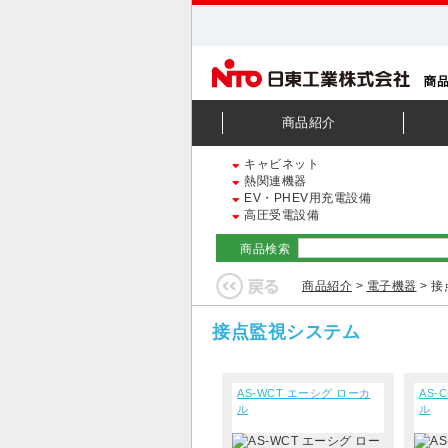
商品紹介
キャビネット
熱関連機器
EV・PHEV用充電設備
高圧受電設備
商品検索
商品紹介
>
電子機器
> 
接点監視システム
AS-WCT エーシグ ローカ
AS-
ル
ル