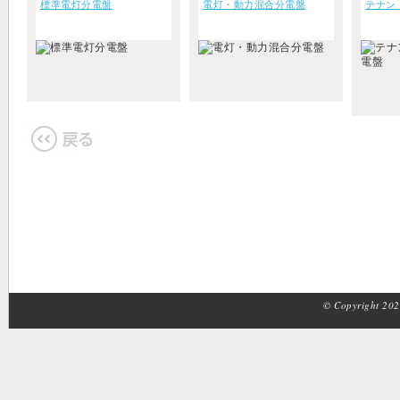
標準電灯分電盤
電灯・動力混合分電盤
テナン
© Copyright 2