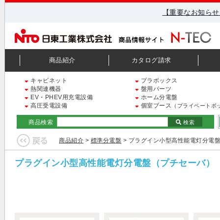
【重要なお知らせ
商品紹介
カタログ請求
キャビネット
プラボックス
熱関連機器
盤用パーツ
EV・PHEV用充電設備
ホーム分電盤
高圧受電設備
個室ブース
（プライベートボ
商品検索
検索
商品紹介
>
標準分電盤
> プラグイン小型高性能電灯分電
プラグイン小型高性能電灯分電盤（プチセーバ）