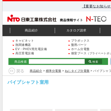
【重要なお知らせ
商品紹介
カタログ請求
キャビネット
プラボックス
熱関連機器
盤用パーツ
EV・PHEV用充電設備
ホーム分電盤
高圧受電設備
個室ブース
（プライベートボ
商品検索
検索
商品紹介
>
標準分電盤
>
ねじタイプ分電盤
> パイプシャ
パイプシャフト室用