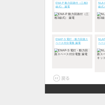
ENA-P 動力回路付（三相3
NLA
線式） 漏電
線式
ENAP-S 電灯・動力回路ス
NLA
ペース付分電盤 漏電
ペー