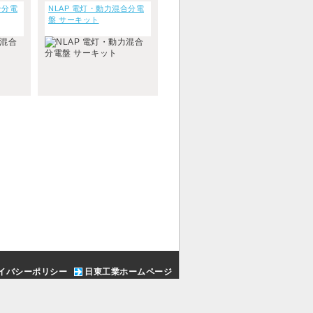
合分電
NLAP 電灯・動力混合分電
盤 サーキット
イバシーポリシー
日東工業ホームページ