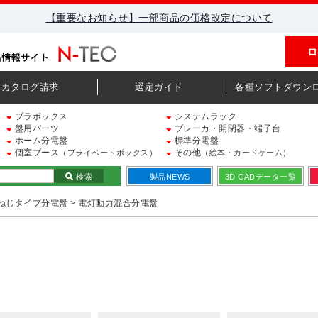
【重要なお知らせ】一部商品の価格改定について
ロ
カタログ請求
選定ガイド
各種ソフトダウン
プラボックス
システムラック
盤用パーツ
ブレーカ・開閉器・端子台
ホーム分電盤
標準分電盤
個室ブース
その他
（プライベートボックス）
（絵本・カードゲーム）
検索
製品NEWS
3D CADデータ一覧
ねじタイプ分電盤
> 電灯動力混合分電盤