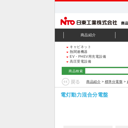
商品紹介
キャビネット
熱関連機器
EV・PHEV用充電設備
高圧受電設備
商品検索
商品紹介
>
標準分電盤
>
電灯動力混合分電盤