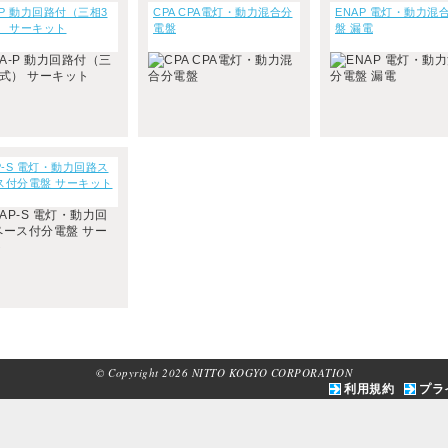
-P 動力回路付（三相3
CPA CPA電灯・動力混合分
ENAP 電灯・動力混
） サーキット
電盤
盤 漏電
P-S 電灯・動力回路ス
ス付分電盤 サーキット
© Copyright 2026 NITTO KOGYO CORPORATION
利用規約
プラ