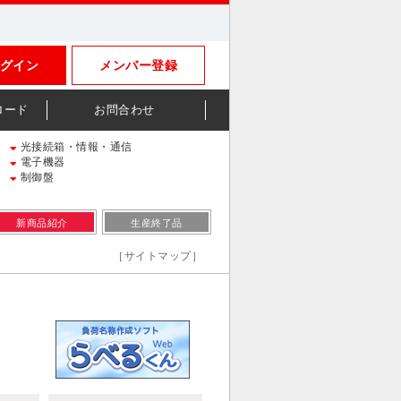
グイン
メンバー登録
ロード
お問合わせ
光接続箱・情報・通信
電子機器
制御盤
新商品紹介
生産終了品
［サイトマップ］