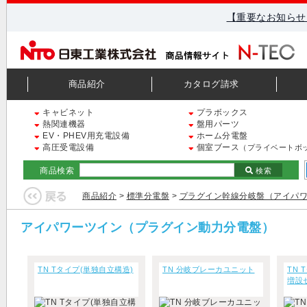
【重要なお知らせ
商品紹介
カタログ請求
キャビネット
プラボックス
熱関連機器
盤用パーツ
EV・PHEV用充電設備
ホーム分電盤
高圧受電設備
個室ブース
（プライベートボ
商品検索
検索
商品紹介
>
標準分電盤
>
プラグイン幹線分岐盤（アイパ
アイパワーツイン（プラグイン動力分電盤）
TN Tタイプ(単独自立構造)
TN 分岐ブレーカユニット
TN 
増設