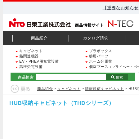
【重要なお知らせ
商品紹介
カタログ請求
キャビネット
プラボックス
熱関連機器
盤用パーツ
EV・PHEV用充電設備
ホーム分電盤
高圧受電設備
個室ブース
（プライベートボ
商品検索
検索
商品紹介
>
キャビネット
>
情報通信キャビネット
> HU
HUB収納キャビネット（THDシリーズ）