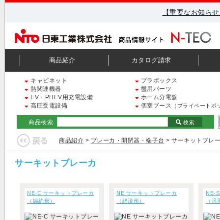
【重要なお知らせ
商品紹介
カタログ請求
キャビネット
プラボックス
熱関連機器
盤用パーツ
EV・PHEV用充電設備
ホーム分電盤
高圧受電設備
個室ブース
（プライベートボ
商品検索
検索
商品紹介
>
ブレーカ・開閉器・端子台
> サーキットブレ
サーキットブレーカ
NE-C サーキットブレーカ
NE サーキットブレーカ
NE-
（協約形）
（経済形）
（汎