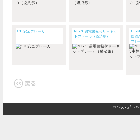
CB 安全ブレーカ
NE-G 漏電警報付サーキッ
NE-
トブレーカ（経済形）
性線
ブレ
© Copyright 2