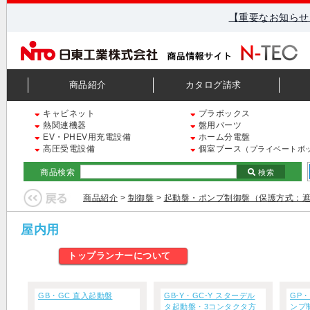
【重要なお知らせ
商品紹介
カタログ請求
キャビネット
プラボックス
熱関連機器
盤用パーツ
EV・PHEV用充電設備
ホーム分電盤
高圧受電設備
個室ブース
（プライベートボ
商品検索
検索
商品紹介
>
制御盤
>
起動盤・ポンプ制御盤（保護方式：
屋内用
トップランナーについて
GB・GC 直入起動盤
GB-Y・GC-Y スターデル
GP・
タ起動盤・3コンタクタ方
ンプ