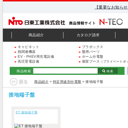
【重要なお知らせ
商品紹介
カタログ請求
キャビネット
プラボックス
熱関連機器
盤用パーツ
EV・PHEV用充電設備
ホーム分電盤
高圧受電設備
個室ブース
（プライベートボ
商品検索
検索
商品紹介
>
特定用途別分電盤
> 接地端子盤
接地端子盤
ET 接地端子盤