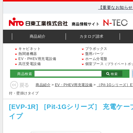
【重要なお知らせ
商品紹介
カタログ請求
キャビネット
プラボックス
熱関連機器
盤用パーツ
EV・PHEV用充電設備
ホーム分電盤
高圧受電設備
個室ブース
（プライベートボ
商品検索
検索
商品紹介
>
EV・PHEV用充電設備
>
［Pit-1Gシリーズ］
付・壁掛けタイプ
[EVP-1R] ［Pit-1Gシリーズ］
イプ