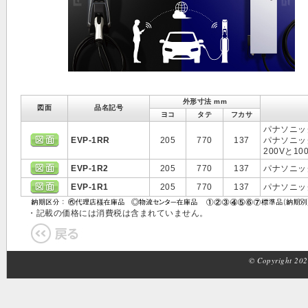
外形寸法 mm
図面
品名記号
ヨコ
タテ
フカサ
パナソニック
EVP-1RR
205
770
137
パナソニック
200Vと
EVP-1R2
205
770
137
パナソニック
EVP-1R1
205
770
137
パナソニック
・記載の価格には消費税は含まれていません。
© Copyright 2