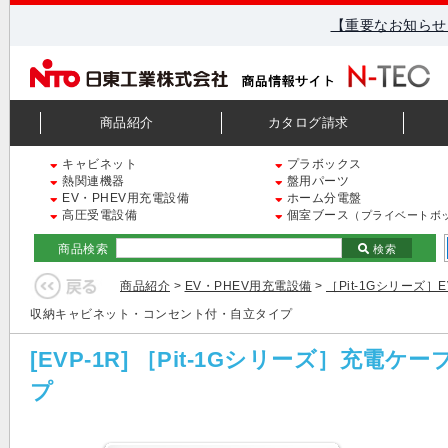
【重要なお知らせ
商品紹介
カタログ請求
キャビネット
プラボックス
熱関連機器
盤用パーツ
EV・PHEV用充電設備
ホーム分電盤
高圧受電設備
個室ブース
（プライベートボ
商品検索
検索
商品紹介
>
EV・PHEV用充電設備
>
［Pit-1Gシリーズ］
収納キャビネット・コンセント付・自立タイプ
[EVP-1R] ［Pit-1Gシリーズ］
プ