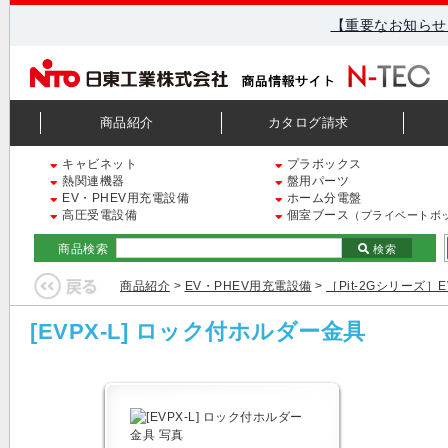
【重要なお知らせ
商品紹介
カタログ請求
キャビネット
プラボックス
熱関連機器
盤用パーツ
EV・PHEV用充電設備
ホーム分電盤
高圧受電設備
個室ブース
（プライベートボ
商品検索
検索
商品紹介
>
EV・PHEV用充電設備
>
［Pit-2Gシリーズ］
[EVPX-L] ロック付ホルダー金具