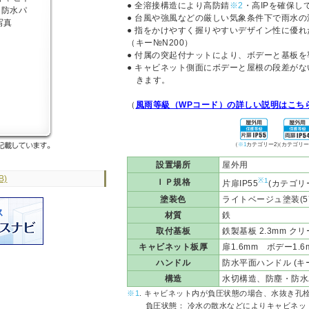
● 全溶接構造により高防錆
※2
・高IPを確保し
● 台風や強風などの厳しい気象条件下で雨水の浸
● 指をかけやすく握りやすいデザイン性に優
（キー№N200）
● 付属の突起付ナットにより、ボデーと基板
● キャビネット側面にボデーと屋根の段差が
きます。
（
風雨等級（WPコード）の詳しい説明はこち
（
※1
カテゴリー2）
（カテゴリー
設置場所
屋外用
B)
※1
ＩＰ規格
片扉IP55
(カテゴリー
塗装色
ライトベージュ塗装(5Y7
材質
鉄
取付基板
鉄製基板 2.3mm クリー
キャビネット板厚
扉1.6mm ボデー1.6
ハンドル
防水平面ハンドル (キーN
構造
水切構造、防塵・防水
※1
. キャビネット内が負圧状態の場合、水抜き孔
負圧状態： 冷水の散水などによりキャビネッ