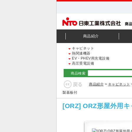
商品紹介
キャビネット
熱関連機器
EV・PHEV用充電設備
高圧受電設備
商品検索
商品紹介
>
キャビネット
製基板付
[ORZ] ORZ形屋