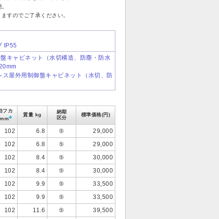
態。
りますのでご了承ください。
 IP55
用制御盤キャビネット（水切構造、防塵・防水
20mm
ステンレス屋外用制御盤キャビネット（水切、防
効フカ
納期
質量 kg
標準価格(円)
◆
区分
 mm
102
6.8
⑤
29,000
102
6.8
⑤
29,000
102
8.4
⑤
30,000
102
8.4
⑤
30,000
102
9.9
⑤
33,500
102
9.9
⑤
33,500
102
11.6
⑤
39,500