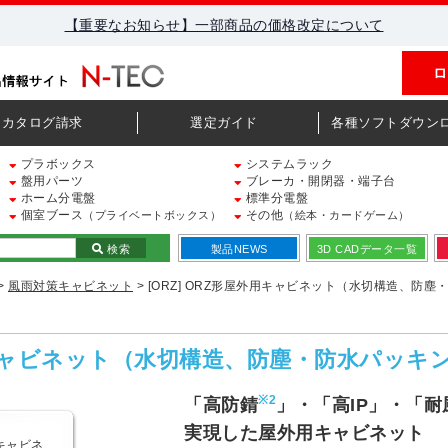
【重要なお知らせ】一部商品の価格改定について
ロ
カタログ請求
選定ガイド
各種ソフトダウン
プラボックス
システムラック
盤用パーツ
ブレーカ・開閉器・端子台
ホーム分電盤
標準分電盤
個室ブース
その他
（プライベートボックス）
（絵本・カードゲーム）
検索
製品NEWS
3D CADデータ一覧
>
風雨対策キャビネット
> [ORZ] ORZ形屋外用キャビネット（水切構造、防
外用キャビネット（水切構造、防塵・防水パッキ
※2
「高防錆
」・「高IP」・「耐
実現した屋外用キャビネット