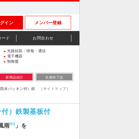
グイン
メンバー登録
ロード
お問合わせ
光接続箱・情報・通信
電子機器
制御盤
新商品紹介
生産終了品
塵・防水パッキン付）鉄
［サイトマップ］
ン付）鉄製基板付
※3
風雨
」を