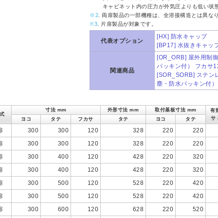
キャビネット内の圧力が外気圧よりも低い状
※2
. 両扉製品の一部機種は、全溶接構造とは異な
※3
. 片扉製品が対象です。
[HX] 防水キャップ
代表オプション
[BP17] 水抜きキャップ
[OR_ORB] 屋外
パッキン付） フカサ1
関連商品
[SOR_SORB] 
塵・防水パッキン付）
寸法 mm
外形寸法 mm
取付基板寸法 mm
有
式
サ
ヨコ
タテ
フカサ
タテ
ヨコ
タテ
扉
300
300
120
328
220
220
扉
300
300
120
328
220
220
扉
300
400
120
428
220
320
扉
300
400
120
428
220
320
扉
300
500
120
528
220
420
扉
300
500
120
528
220
420
扉
300
600
120
628
220
520