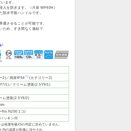
ています。
入を防ぎます。（片扉 WP40H）
れた防水平面ハンドルです。
を導通させることが可能です。
ないため、すき間なく連結で
ら
）
2）
※1
2)／両扉IP54
(カテゴリー2)
/1)／クリーム塗装(2.5Y9/1)
ム塗装(2.5Y8/2)
mm
o.N200:1コ)
パッキン付
栓は保護等級X5の判定に含めていません。
ト内の温度が急激に冷やされ、