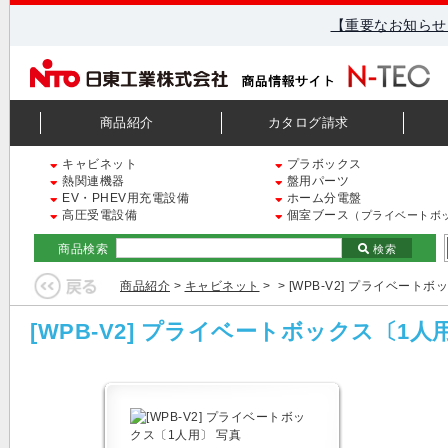
【重要なお知らせ
商品紹介
カタログ請求
キャビネット
プラボックス
熱関連機器
盤用パーツ
EV・PHEV用充電設備
ホーム分電盤
高圧受電設備
個室ブース
（プライベートボ
商品検索
検索
商品紹介
>
キャビネット
>
> [WPB-V2] プライベート
[WPB-V2] プライベートボックス〔1人