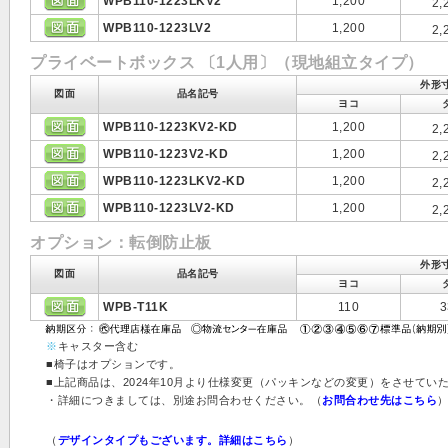
WPB110-1223LKV2
1,200
2,
WPB110-1223LV2
1,200
2,
プライベートボックス 〔1人用〕（現地組立タイプ）
外形寸
図面
品名記号
ヨコ
WPB110-1223KV2-KD
1,200
2,
WPB110-1223V2-KD
1,200
2,
WPB110-1223LKV2-KD
1,200
2,
WPB110-1223LV2-KD
1,200
2,
オプション：転倒防止板
外形寸
図面
品名記号
ヨコ
WPB-T11K
110
3
※
キャスター含む
■椅子はオプションです。
■上記商品は、2024年10月より仕様変更（パッキンなどの変更）をさせてい
・詳細につきましては、別途お問合わせください。（
お問合わせ先はこちら
（
デザインタイプもございます。詳細はこちら
）