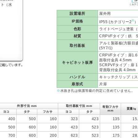
（ カテ
設置場所
屋外用
※
IP規格
IP55 (カテゴリー2
）
色彩
ライトベージュ塗装（5
材質
CRPVFタイプ：鉄 
アルミ製基板(方眼目
取付基板
(5Y7/1)
CRPVFタイプ：扉1.6
面取付金具 4.5mm
キャビネット板厚
SCRPVFタイプ：扉 1
背面取付金具 4.0mm
ハンドル
キャッチクリップ（ス
扉形式
片扉
※
水抜き孔は保護等級の判定に含めていません。
外形寸法 mm
取付基板寸法 mm
有効フカサ
質量㎏
mm
ヨコ
タテ
フカサ
ヨコ
タテ
400
500
160
323
423
135
15
500
600
160
423
523
135
20
700
600
200
623
523
175
28