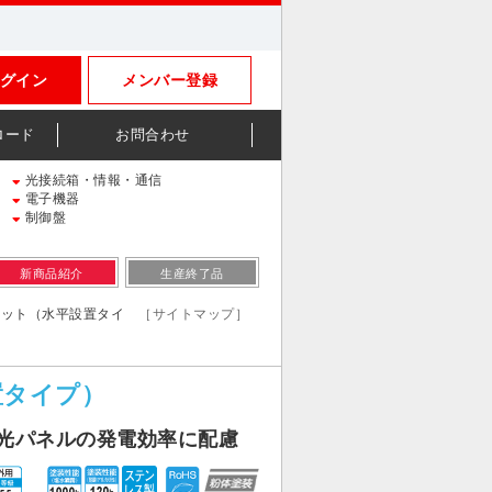
グイン
メンバー登録
ロード
お問合わせ
光接続箱・情報・通信
電子機器
制御盤
新商品紹介
生産終了品
ビネット（水平設置タイ
［サイトマップ］
置タイプ）
光パネルの発電効率に配慮