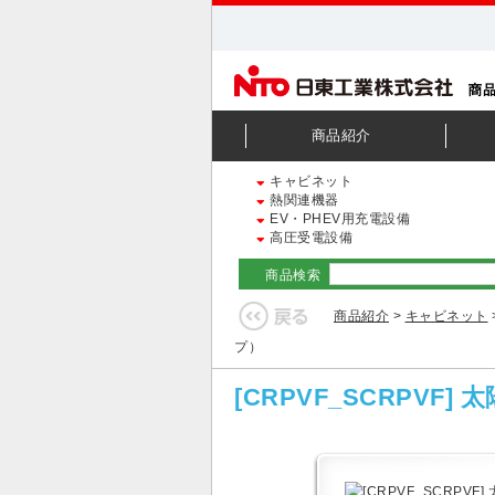
商品紹介
キャビネット
熱関連機器
EV・PHEV用充電設備
高圧受電設備
商品検索
商品紹介
>
キャビネット
プ）
[CRPVF_SCRPV