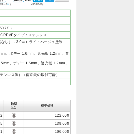
ゴリー2
※
）
（SCRPVF）
Y7/1）
SCRPVFタイプ：ステンレス
盛なし）（3.0㎜）ライトベージュ塗装
mm、ボデー 1.6mm、遮光板 1.2mm、背
.5mm、ボデー 1.5mm、遮光板 1.2mm、
テンレス製）（南京錠の取付可能）
納期
標準価格
区分
.2
122,000
.5
139,000
.1
166,000