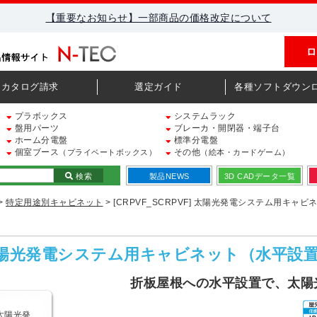
【重要なお知らせ】一部商品の価格改定について
ロ
カタログ請求
選定ガイド
各種ソフトダウン
プラボックス
システムラック
盤用パーツ
ブレーカ・開閉器・端子台
ホーム分電盤
標準分電盤
個室ブース
その他
（プライベートボックス）
（絵本・カードゲーム）
検索
製品NEWS
3D CADデータ一覧
>
特定用途別キャビネット
> [CRPVF_SCRPVF] 太陽光発電システム用キャ
F] 太陽光発電システム用キャビネット（水平設
折板屋根への水平設置で、太陽