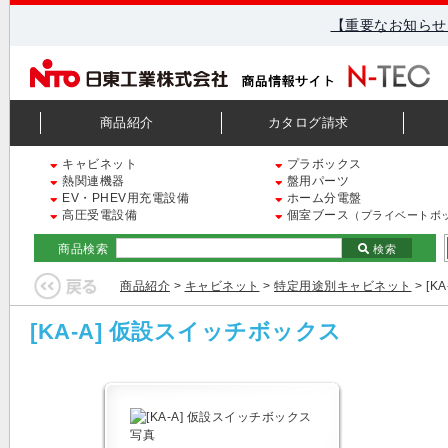
【重要なお知らせ
商品紹介
カタログ請求
キャビネット
プラボックス
熱関連機器
盤用パーツ
EV・PHEV用充電設備
ホーム分電盤
高圧受電設備
個室ブース
（プライベートボ
商品検索
検索
商品紹介
>
キャビネット
>
特定用途別キャビネット
> [
[KA-A] 仮設スイッチボックス