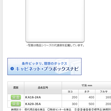
寸法 mm
図面
品名記号
ヨコ
タテ
フカサ
KA16-24A
200
400
160
KA20-35A
300
500
200