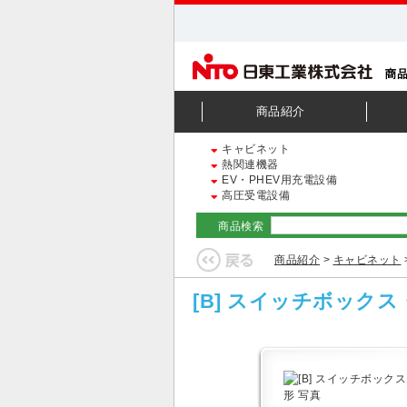
商品紹介
キャビネット
熱関連機器
EV・PHEV用充電設備
高圧受電設備
商品検索
商品紹介
>
キャビネット
[B] スイッチボック