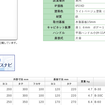
設置場所
屋内
IP規格
IP2XD
塗装色
ライトベージュ塗装（5Y
材質
鉄
取付基板
木製基板15mm
キャビネット板厚
扉１.６mm ボデー１
ハンドル
平面ハンドル小(H-11AN
扉形式
片扉
外形寸法 mm
基板寸法 mm
質量 kg
ヨコ
タテ
フカサ
ヨコ
タテ
200
300
100
120
220
4.7
B-30
200
300
100
120
220
4.7
B-30C
250
350
120
170
270
6.4
B-60