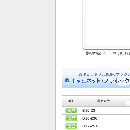
図面
品名記号
B10-23
B10-23C
B12-2535