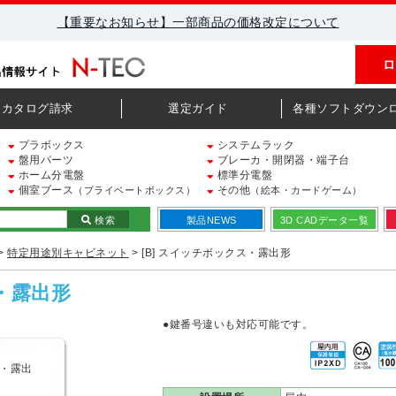
【重要なお知らせ】一部商品の価格改定について
ロ
カタログ請求
選定ガイド
各種ソフトダウン
プラボックス
システムラック
盤用パーツ
ブレーカ・開閉器・端子台
ホーム分電盤
標準分電盤
個室ブース
その他
（プライベートボックス）
（絵本・カードゲーム）
検索
製品NEWS
3D CADデータ一覧
>
特定用途別キャビネット
> [B] スイッチボックス・露出形
ス・露出形
●鍵番号違いも対応可能です。