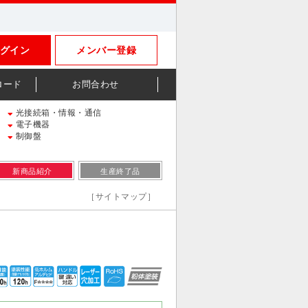
グイン
メンバー登録
ロード
お問合わせ
光接続箱・情報・通信
電子機器
制御盤
新商品紹介
生産終了品
［サイトマップ］