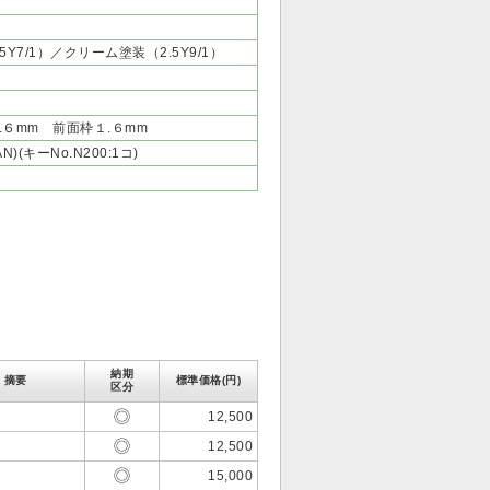
7/1）／クリーム塗装（2.5Y9/1）
.６mm 前面枠１.６mm
)(キーNo.N200:1コ)
納期
摘要
標準価格(円)
区分
12,500
12,500
15,000