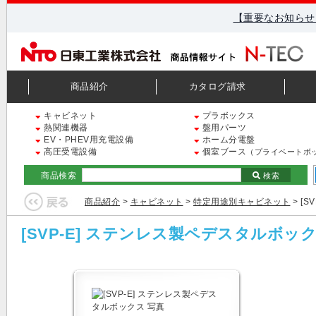
【重要なお知らせ
商品紹介
カタログ請求
キャビネット
プラボックス
熱関連機器
盤用パーツ
EV・PHEV用充電設備
ホーム分電盤
高圧受電設備
個室ブース
（プライベートボ
商品検索
検索
商品紹介
>
キャビネット
>
特定用途別キャビネット
> [
[SVP-E] ステンレス製ペデスタルボッ