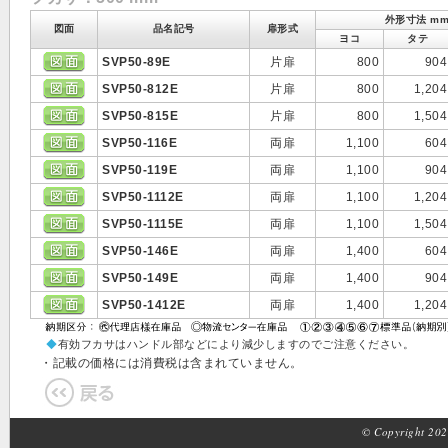
外形寸法 m
図面
品名記号
扉形式
ヨコ
タテ
SVP50-89E
片扉
800
904
SVP50-812E
片扉
800
1,204
SVP50-815E
片扉
800
1,504
SVP50-116E
両扉
1,100
604
SVP50-119E
両扉
1,100
904
SVP50-1112E
両扉
1,100
1,204
SVP50-1115E
両扉
1,100
1,504
SVP50-146E
両扉
1,400
604
SVP50-149E
両扉
1,400
904
SVP50-1412E
両扉
1,400
1,204
◆
有効フカサはハンドル部などにより減少しますのでご注意ください。
・記載の価格には消費税は含まれていません。
© Copyright 2