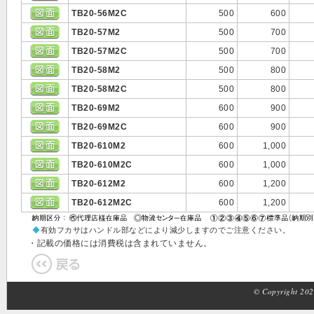
TB20-56M2C
500
600
TB20-57M2
500
700
TB20-57M2C
500
700
TB20-58M2
500
800
TB20-58M2C
500
800
TB20-69M2
600
900
TB20-69M2C
600
900
TB20-610M2
600
1,000
TB20-610M2C
600
1,000
TB20-612M2
600
1,200
TB20-612M2C
600
1,200
◆
有効フカサはハンドル部などにより減少しますのでご注意ください。
・記載の価格には消費税は含まれていません。
© Copyright 2