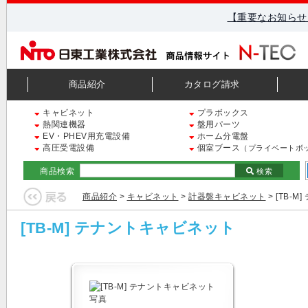
【重要なお知らせ
商品紹介
カタログ請求
キャビネット
プラボックス
熱関連機器
盤用パーツ
EV・PHEV用充電設備
ホーム分電盤
高圧受電設備
個室ブース
（プライベートボ
商品検索
検索
商品紹介
>
キャビネット
>
計器盤キャビネット
> [TB-
[TB-M] テナントキャビネット