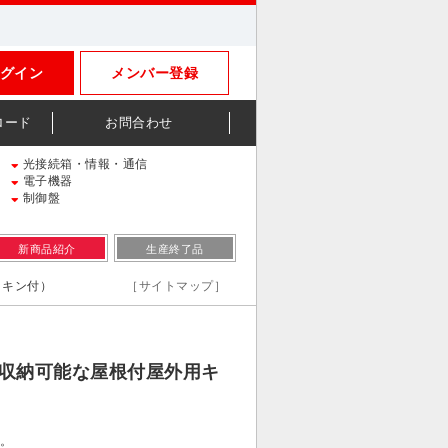
グイン
メンバー登録
ロード
お問合わせ
光接続箱・情報・通信
電子機器
制御盤
新商品紹介
生産終了品
ッキン付）
［サイトマップ］
器が収納可能な屋根付屋外用キ
す。