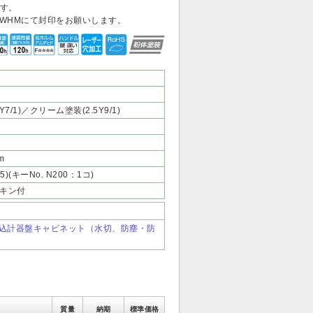
です。
WHMにて封印をお願いします。
/1)／クリーム塗装(2.5Y9/1)
m
(キーNo. N200：1コ)
キン付
ス引込計器盤キャビネット（水切、防塵・防
質量
納期
標準価格