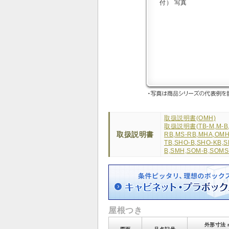
取扱説明書(OMH)
取扱説明書(TB-M,M-B,O
取扱説明書
RB,MS-RB,MHA,OMH,
TB,SHO-B,SHO-KB,S
B,SMH,SOM-B,SOMS
屋根つき
外形寸法 