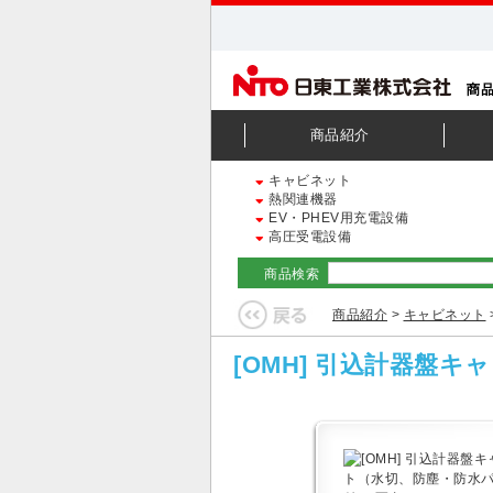
商品紹介
キャビネット
熱関連機器
EV・PHEV用充電設備
高圧受電設備
商品検索
商品紹介
>
キャビネット
[OMH] 引込計器盤