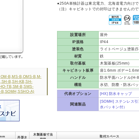
●250A単独計器は東北電力、北海道電力向け
（注）キャビネットでの封印はできませんので
設置場所
屋外
IP規格
IP44
塗装色
ライトベージュ塗装(5Y7
材質
鉄
取付基板
木製基板(25mm)
キャビネット板厚
扉1.6mm ボデー1.6m
M-B,MS-B,OMS-B,M-
ハンドル
防水平面ハンドル(H-85)
SH-B,SH-KB,SH-
構造
水切、防塵・防水パッ
HO-TB,SM-B,SMS-
-B,SOMH,SSHO-A)
代表オプション
[HX] 防水キャップ
[SOMH] ステンレ
関連製品
水パッキン付）
木製基板寸法
mm
取付スペース
外形タ
mm