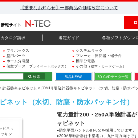
【重要なお知らせ】一部商品の価格改定について
ロ
カタログ請求
選定ガイド
各種ソフトダウン
プラボックス
システムラック
盤用パーツ
ブレーカ・開閉器・端子台
ホーム分電盤
標準分電盤
個室ブース
その他
（プライベートボックス）
（絵本・カードゲーム）
検索
製品NEWS
3D CADデータ一覧
>
計器盤キャビネット
> [OMH] 引込計器盤キャビネット（水切、防塵・防水パ
キャビネット（水切、防塵・防水パッキン付）
電力量計200・250A単独計
ャビネット
●防水平面ハンドル(H-85)を採用しています。
●200A単独計器は中部電力、九州電力向けで