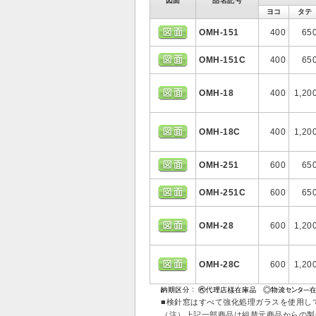
図面
品名記号
ヨコ
タテ
OMH-151
400
65
OMH-151C
400
65
OMH-18
400
1,20
OMH-18C
400
1,20
OMH-251
600
65
OMH-251C
600
65
OMH-28
600
1,20
OMH-28C
600
1,20
■検針窓はすべて強化処理ガラスを使用し
（注）上記一部商品は組替元商品からの製