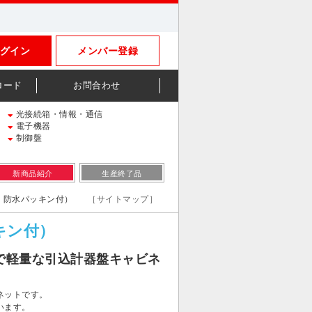
グイン
メンバー登録
ロード
お問合わせ
光接続箱・情報・通信
電子機器
制御盤
新商品紹介
生産終了品
塵・防水パッキン付）
［サイトマップ］
ッキン付）
で軽量な引込計器盤キャビネ
ネットです。
います。