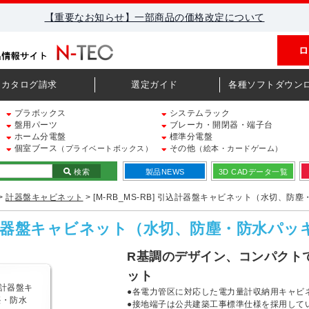
【重要なお知らせ】一部商品の価格改定について
ロ
カタログ請求
選定ガイド
各種ソフトダウン
プラボックス
システムラック
盤用パーツ
ブレーカ・開閉器・端子台
ホーム分電盤
標準分電盤
個室ブース
その他
（プライベートボックス）
（絵本・カードゲーム）
検索
製品NEWS
3D CADデータ一覧
>
計器盤キャビネット
> [M-RB_MS-RB] 引込計器盤キャビネット（水切、防
 引込計器盤キャビネット（水切、防塵・防水パ
R基調のデザイン、コンパクト
ット
●各電力管区に対応した電力量計収納用キャビ
●接地端子は公共建築工事標準仕様を採用して