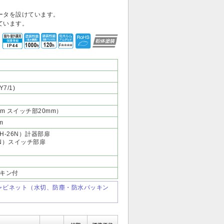
ータを設けています。
ています。
7/1)
m スイッチ部20mm）
m
-26N）計器部扉
4N）スイッチ部扉
）
キン付
盤キャビネット（水切、防塵・防水パッキン