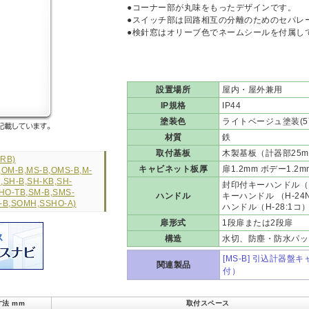
●コーナー部が丸味をもったデザインです。
●スイッチ部は回路相互の分離のためのセパレ
●検針窓はオリーブ色でネームシールを付属し
設置場所
屋内・屋外兼用
IP規格
IP44
塗装色
ライトベージュ塗装(5Y
材質
鉄
取付基板
木製基板（計器部25m
RB)
キャビネット板厚
扉1.2mm ボデー1.2m
M-B,MS-B,OMS-B,M-
SH-B,SH-KB,SH-
封印付キーハンドル（H
HO-TB,SM-B,SMS-
ハンドル
キーハンドル （H-2
-B,SOMH,SSHO-A)
ハンドル（H-28:1コ
扉形式
1段扉または2段扉
構造
水切、防塵・防水パッ
[MS-B] 引込計器
関連製品
付）
法 mm
取付スペース