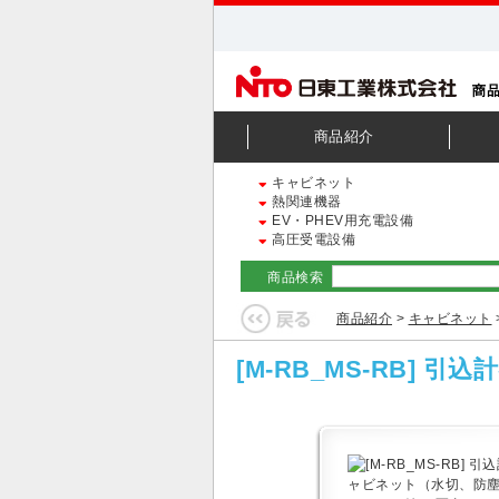
商品紹介
キャビネット
熱関連機器
EV・PHEV用充電設備
高圧受電設備
商品検索
商品紹介
>
キャビネット
[M-RB_MS-RB]