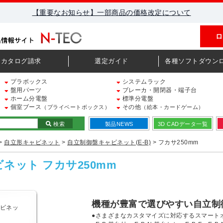
【重要なお知らせ】一部商品の価格改定について
ロ
カタログ請求
選定ガイド
各種ソフトダウン
プラボックス
システムラック
盤用パーツ
ブレーカ・開閉器・端子台
ホーム分電盤
標準分電盤
個室ブース
その他
（プライベートボックス）
（絵本・カードゲーム）
検索
製品NEWS
3D CADデータ一覧
>
自立形キャビネット
>
自立制御盤キャビネット(E-B)
> フカサ250mm
ビネット フカサ250mm
機種が豊富で選びやすい自立制
●さまざまなカスタマイズに対応するスマート