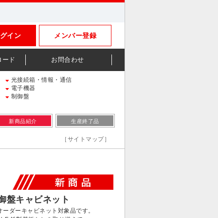
グイン
メンバー登録
ロード
お問合わせ
光接続箱・情報・通信
電子機器
制御盤
新商品紹介
生産終了品
［サイトマップ］
御盤キャビネット
オーダーキャビネット対象品です。