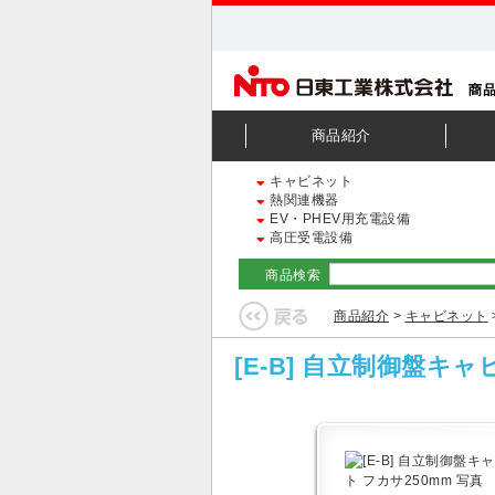
商品紹介
キャビネット
熱関連機器
EV・PHEV用充電設備
高圧受電設備
商品検索
商品紹介
>
キャビネット
[E-B] 自立制御盤キャ