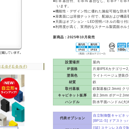
●E-B 基台付、 E-B-N 基台なし、E-B-F・E
います。
●機能性・デザイン性に優れた施錠可能な防水
●扉裏面には溶接ナット付で、配線および機器
●天面はオプション・LED照明パネルの取り付
●利用度が高く、実用的なスチール製図面ホル
新商品：2025年10月発売
（両扉）
（片扉カテゴリー2）
設置場所
屋内
-B-F,E-B-N-F)
IP規格
片扉IP5Xカテゴリー2
塗装色
ライトベージュ塗装(5Y7
材質
鉄
取付基板
鉄製基板(2.3mm) クリ
キャビネット板厚
扉2.3mm ボデー2.3
ハンドル
防水平面ハンドル(大)H-8
自立制御盤キャビネッ
代表オプション
[BP11-S] ドアストッ
[SE] ステンレス