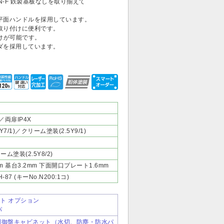
-B-N-F 鉄製基板なしを取り揃えて
平面ハンドルを採用しています。
取り付けに便利です。
けが可能です。
ダを採用しています。
／両扉IP4X
/1)／クリーム塗装(2.5Y9/1)
ーム塗装(2.5Y8/2)
mm 基台3.2mm 下面開口プレート1.6mm
7 (キーNo.N200:1コ)
ト オプション
パ
自立制御盤キャビネット（水切、防塵・防水パ