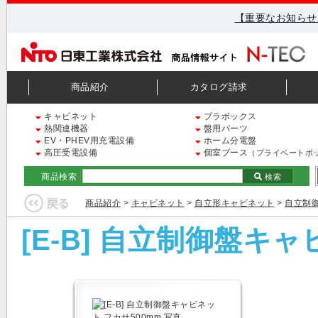
【重要なお知らせ
商品紹介
カタログ請求
キャビネット
プラボックス
熱関連機器
盤用パーツ
EV・PHEV用充電設備
ホーム分電盤
高圧受電設備
個室ブース
（プライベートボ
商品検索
検索
商品紹介
>
キャビネット
>
自立形キャビネット
>
自立制御
[E-B] 自立制御盤キ