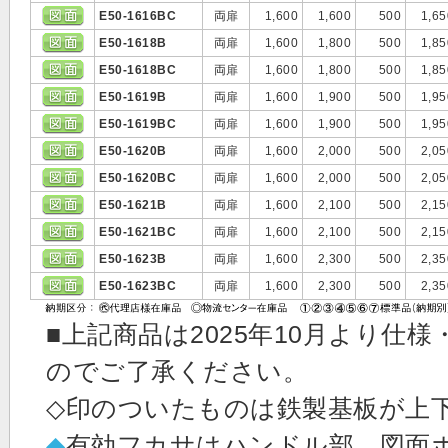
E50-1616BC
両扉
1,600
1,600
500
1,65
E50-1618B
両扉
1,600
1,800
500
1,85
E50-1618BC
両扉
1,600
1,800
500
1,85
E50-1619B
両扉
1,600
1,900
500
1,95
E50-1619BC
両扉
1,600
1,900
500
1,95
E50-1620B
両扉
1,600
2,000
500
2,05
E50-1620BC
両扉
1,600
2,000
500
2,05
E50-1621B
両扉
1,600
2,100
500
2,15
E50-1621BC
両扉
1,600
2,100
500
2,15
E50-1623B
両扉
1,600
2,300
500
2,35
E50-1623BC
両扉
1,600
2,300
500
2,35
■上記商品は2025年10月より
のでご了承ください。
◇印のついたものは鉄製基板が上
◆
有効フカサはハンドル部、図面