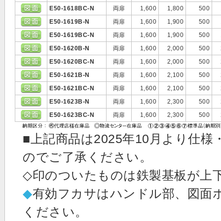
E50-1618BC-N
両扉
1,600
1,800
500
E50-1619B-N
両扉
1,600
1,900
500
E50-1619BC-N
両扉
1,600
1,900
500
E50-1620B-N
両扉
1,600
2,000
500
E50-1620BC-N
両扉
1,600
2,000
500
E50-1621B-N
両扉
1,600
2,100
500
E50-1621BC-N
両扉
1,600
2,100
500
E50-1623B-N
両扉
1,600
2,300
500
E50-1623BC-N
両扉
1,600
2,300
500
■上記商品は2025年10月より
のでご了承ください。
◇印のついたものは鉄製基板が上
◆
有効フカサはハンドル部、図面
ください。