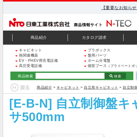
【重要なお知らせ
商品紹介
カタログ請求
キャビネット
プラボックス
熱関連機器
盤用パーツ
EV・PHEV用充電設備
ホーム分電盤
高圧受電設備
個室ブース
（プライベートボ
商品検索
検索
商品紹介
>
キャビネット
>
自立形キャビネット
>
自立制御
[E-B-N] 自立制御
サ500mm