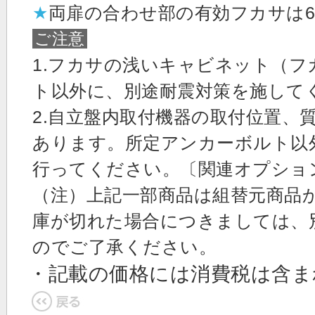
★
両扉の合わせ部の有効フカサは6
ご注意
1.フカサの浅いキャビネット（フ
ト以外に、別途耐震対策を施して
2.自立盤内取付機器の取付位置、
あります。所定アンカーボルト以
行ってください。〔関連オプショ
（注）上記一部商品は組替元商品
庫が切れた場合につきましては、
のでご了承ください。
・記載の価格には消費税は含