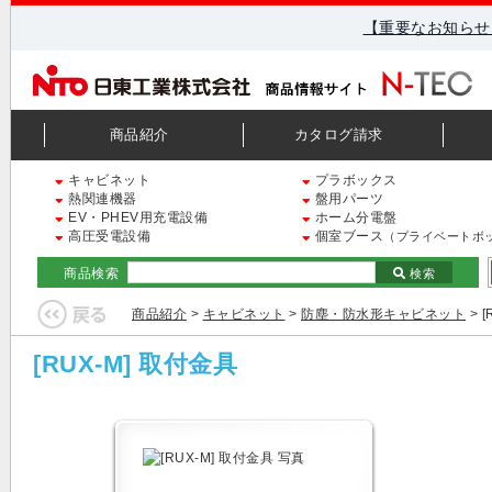
【重要なお知らせ
商品紹介
カタログ請求
キャビネット
プラボックス
熱関連機器
盤用パーツ
EV・PHEV用充電設備
ホーム分電盤
高圧受電設備
個室ブース
（プライベートボ
商品検索
検索
商品紹介
>
キャビネット
>
防塵・防水形キャビネット
> 
[RUX-M] 取付金具