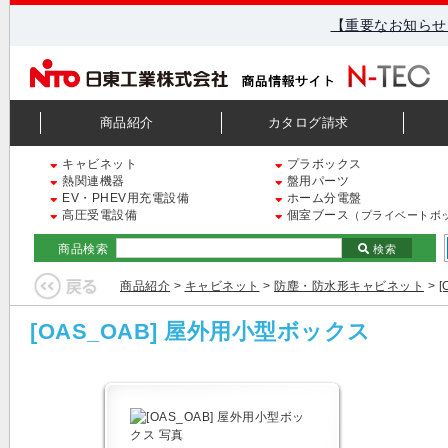
【重要なお知らせ
商品紹介
カタログ請求
キャビネット
プラボックス
熱関連機器
盤用パーツ
EV・PHEV用充電設備
ホーム分電盤
高圧受電設備
個室ブース
（プライベートボ
商品検索
検索
商品紹介
>
キャビネット
>
防塵・防水形キャビネット
>
[OAS_OAB] 屋外用小型ボックス