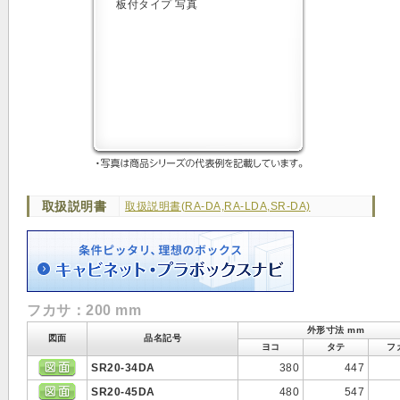
取扱説明書
取扱説明書(RA-DA,RA-LDA,SR-DA)
フカサ：200 mm
外形寸法 mm
図面
品名記号
ヨコ
タテ
フ
SR20-34DA
380
447
SR20-45DA
480
547