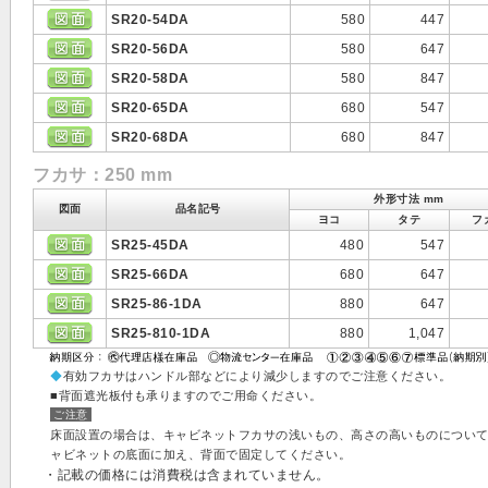
SR20-54DA
580
447
SR20-56DA
580
647
SR20-58DA
580
847
SR20-65DA
680
547
SR20-68DA
680
847
フカサ：250 mm
外形寸法 mm
図面
品名記号
ヨコ
タテ
フ
SR25-45DA
480
547
SR25-66DA
680
647
SR25-86-1DA
880
647
SR25-810-1DA
880
1,047
◆
有効フカサはハンドル部などにより減少しますのでご注意ください。
■背面遮光板付も承りますのでご用命ください。
ご注意
床面設置の場合は、キャビネットフカサの浅いもの、高さの高いものについ
ャビネットの底面に加え、背面で固定してください。
・記載の価格には消費税は含まれていません。