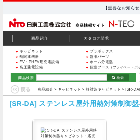
【重要なお知らせ
商品紹介
カタログ請求
キャビネット
プラボックス
熱関連機器
盤用パーツ
EV・PHEV用充電設備
ホーム分電盤
高圧受電設備
個室ブース
（プライベートボ
商品検索
検索
商品紹介
>
キャビネット
>
熱対策キャビネット
> [SR
[SR-DA] ステンレス屋外用熱対策制