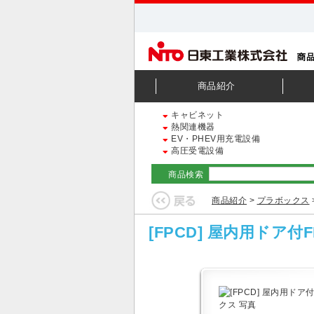
商品紹介
キャビネット
熱関連機器
EV・PHEV用充電設備
高圧受電設備
商品検索
商品紹介
>
プラボックス
[FPCD] 屋内用ドア付