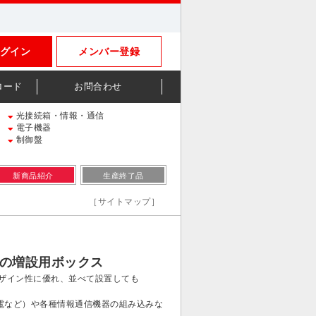
グイン
メンバー登録
ロード
お問合わせ
光接続箱・情報・通信
電子機器
制御盤
新商品紹介
生産終了品
［サイトマップ］
盤の増設用ボックス
デザイン性に優れ、並べて設置しても
電など）や各種情報通信機器の組み込みな