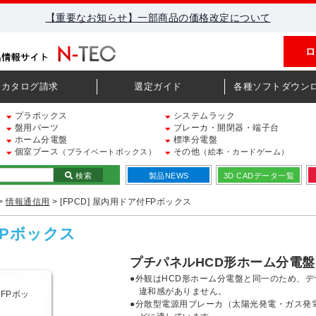
【重要なお知らせ】一部商品の価格改定について
ロ
カタログ請求
選定ガイド
各種ソフトダウン
プラボックス
システムラック
盤用パーツ
ブレーカ・開閉器・端子台
ホーム分電盤
標準分電盤
個室ブース
その他
（プライベートボックス）
（絵本・カードゲーム）
検索
製品NEWS
3D CADデータ一覧
>
情報通信用
> [FPCD] 屋内用ドア付FPボックス
FPボックス
プチパネルHCD形ホーム分電
●外観はHCD形ホーム分電盤と同一のため、
違和感がありません。
●分散型電源用ブレーカ（太陽光発電・ガス発