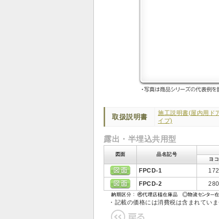
施工説明書(屋内用ドア
取扱説明書
イプ)
露出・半埋込共用型
図面
品名記号
ヨコ
FPCD-1
17
FPCD-2
28
・記載の価格には消費税は含まれてい