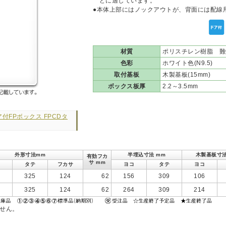
どに適しています。
●本体上部にはノックアウトが、背面には配線
材質
ポリスチレン樹脂 難
色彩
ホワイト色(N9.5)
取付基板
木製基板(15mm)
ボックス板厚
2.2～3.5mm
付FPボックス FPCDタ
外形寸法mm
半埋込寸法 mm
木製基板寸法
有効フカ
サ mm
タテ
フカサ
ヨコ
タテ
ヨコ
2
325
124
62
156
309
106
0
325
124
62
264
309
214
ません。