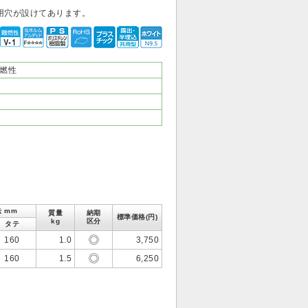
用穴が設けてあります。
燃性
 mm
質量
納期
標準価格(円)
kg
区分
タテ
160
1.0
3,750
160
1.5
6,250