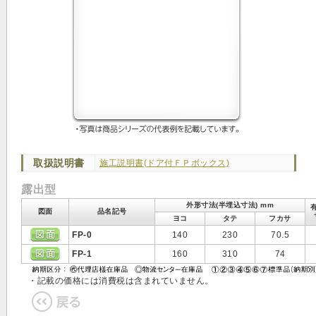
取扱説明書
施工説明書(ドア付ＦＰボックス)
露出型
外形寸法(半埋込寸法) mm
図面
品名記号
ヨコ
タテ
フカサ
FP-0
140
230
70.5
FP-1
160
310
74
・記載の価格には消費税は含まれていません。