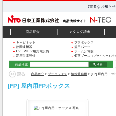
【重要なお知らせ
商品紹介
カタログ請求
キャビネット
プラボックス
熱関連機器
盤用パーツ
EV・PHEV用充電設備
ホーム分電盤
高圧受電設備
個室ブース
（プライベートボ
商品検索
検索
商品紹介
>
プラボックス
>
情報通信用
> [FP] 屋内用FP
[FP] 屋内用FPボックス