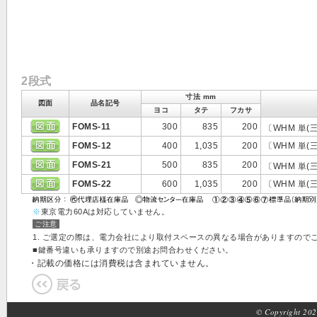
2段式
寸法 mm
図面
品名記号
ヨコ
タテ
フカサ
FOMS-11
300
835
200
〔WHM 単(三
FOMS-12
400
1,035
200
〔WHM 単(三
FOMS-21
500
835
200
〔WHM 単(三
FOMS-22
600
1,035
200
〔WHM 単(三
※
東京電力60Aは対応していません。
ご注意
1. ご選定の際は、電力会社により取付スペースの異なる場合がありますので
■鍵番号違いも承りますので別途お問合わせください。
・記載の価格には消費税は含まれていません。
© Copyright 2