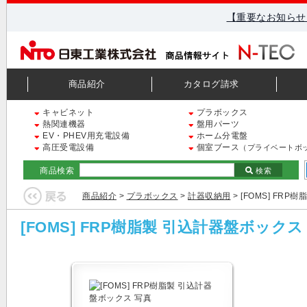
【重要なお知らせ
商品紹介
カタログ請求
キャビネット
プラボックス
熱関連機器
盤用パーツ
EV・PHEV用充電設備
ホーム分電盤
高圧受電設備
個室ブース
（プライベートボ
商品検索
検索
商品紹介
>
プラボックス
>
計器収納用
> [FOMS] FR
[FOMS] FRP樹脂製 引込計器盤ボックス