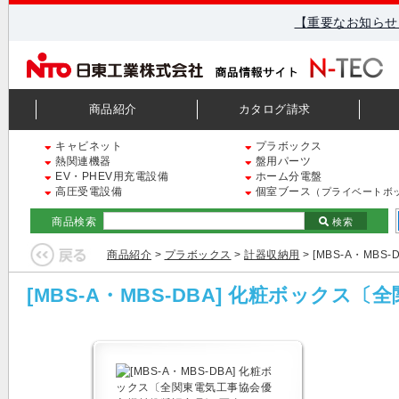
【重要なお知らせ
商品紹介
カタログ請求
キャビネット
プラボックス
熱関連機器
盤用パーツ
EV・PHEV用充電設備
ホーム分電盤
高圧受電設備
個室ブース
（プライベートボ
商品検索
検索
商品紹介
>
プラボックス
>
計器収納用
> [MBS-A・M
[MBS-A・MBS-DBA] 化粧ボック